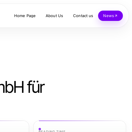
Home Page
About Us
Contact us
News
mbH für
READING TIME