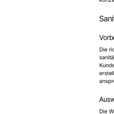
Sani
Vorbe
Die ri
sanit
Kunde
erste
anspr
Auswa
Die Wa