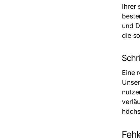
Ihrer
beste
und D
die s
Schri
Eine r
Unser
nutze
verläu
höchs
Fehl