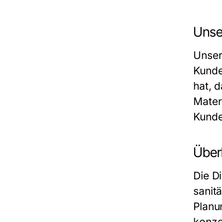
Unse
Unser
Kunde
hat, 
Mater
Kunde
Über
Die D
sanit
Planu
konze