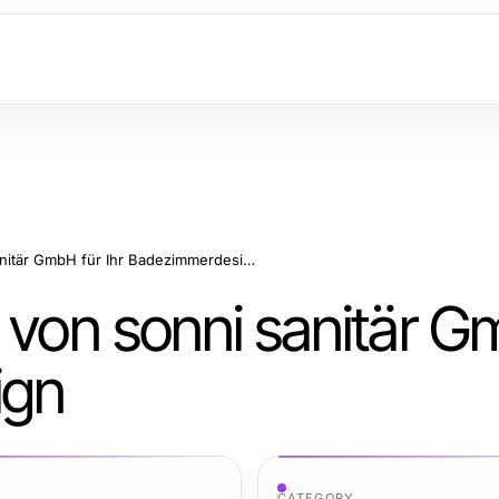
Effiziente Lösungen von sonni sanitär GmbH für Ihr Badezimmerdesign
 von sonni sanitär G
ign
CATEGORY