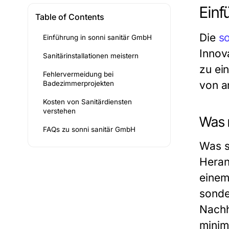
Einf
Table of Contents
Die
s
Einführung in sonni sanitär GmbH
Innov
Sanitärinstallationen meistern
zu ei
Fehlervermeidung bei
von a
Badezimmerprojekten
Kosten von Sanitärdiensten
verstehen
Was 
FAQs zu sonni sanitär GmbH
Was s
Heran
einem 
sonde
Nachh
minim