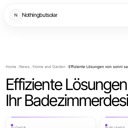
Nothingbutsolar
N
Home
News
Home and Garden
Effiziente Lösungen
Ihr Badezimmerdes
AUTHOR
PUBLISHED