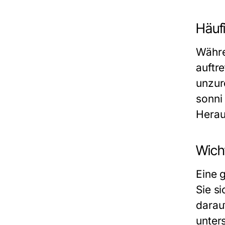
Häufi
Währe
auftr
unzur
sonni
Herau
Wicht
Eine g
Sie si
darau
unter