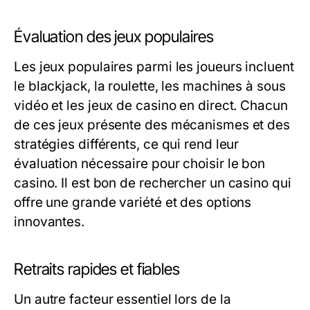
Évaluation des jeux populaires
Les jeux populaires parmi les joueurs incluent
le blackjack, la roulette, les machines à sous
vidéo et les jeux de casino en direct. Chacun
de ces jeux présente des mécanismes et des
stratégies différents, ce qui rend leur
évaluation nécessaire pour choisir le bon
casino. Il est bon de rechercher un casino qui
offre une grande variété et des options
innovantes.
Retraits rapides et fiables
Un autre facteur essentiel lors de la