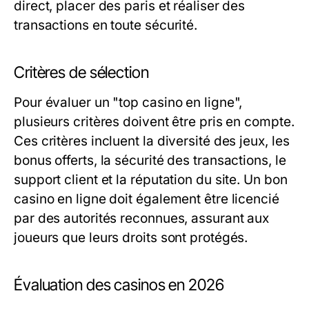
direct, placer des paris et réaliser des
transactions en toute sécurité.
Critères de sélection
Pour évaluer un "top casino en ligne",
plusieurs critères doivent être pris en compte.
Ces critères incluent la diversité des jeux, les
bonus offerts, la sécurité des transactions, le
support client et la réputation du site. Un bon
casino en ligne doit également être licencié
par des autorités reconnues, assurant aux
joueurs que leurs droits sont protégés.
Évaluation des casinos en 2026