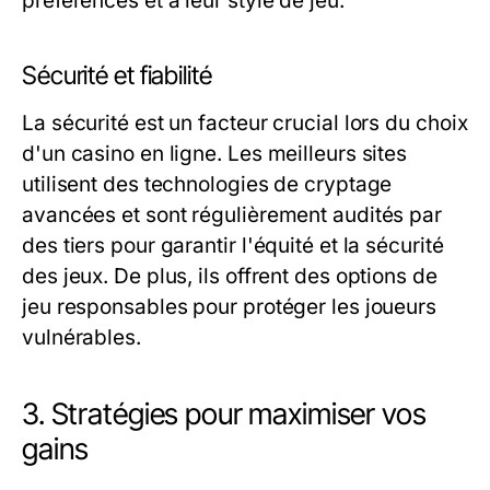
préférences et à leur style de jeu.
Sécurité et fiabilité
La sécurité est un facteur crucial lors du choix
d'un casino en ligne. Les meilleurs sites
utilisent des technologies de cryptage
avancées et sont régulièrement audités par
des tiers pour garantir l'équité et la sécurité
des jeux. De plus, ils offrent des options de
jeu responsables pour protéger les joueurs
vulnérables.
3. Stratégies pour maximiser vos
gains