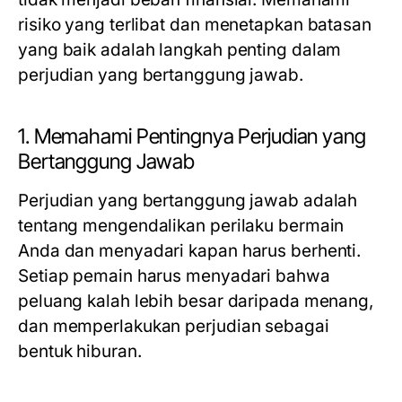
risiko yang terlibat dan menetapkan batasan
yang baik adalah langkah penting dalam
perjudian yang bertanggung jawab.
1. Memahami Pentingnya Perjudian yang
Bertanggung Jawab
Perjudian yang bertanggung jawab adalah
tentang mengendalikan perilaku bermain
Anda dan menyadari kapan harus berhenti.
Setiap pemain harus menyadari bahwa
peluang kalah lebih besar daripada menang,
dan memperlakukan perjudian sebagai
bentuk hiburan.