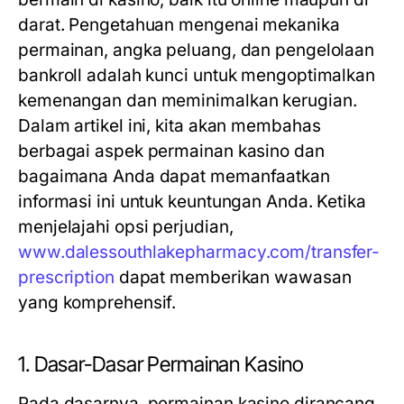
darat. Pengetahuan mengenai mekanika
permainan, angka peluang, dan pengelolaan
bankroll adalah kunci untuk mengoptimalkan
kemenangan dan meminimalkan kerugian.
Dalam artikel ini, kita akan membahas
berbagai aspek permainan kasino dan
bagaimana Anda dapat memanfaatkan
informasi ini untuk keuntungan Anda. Ketika
menjelajahi opsi perjudian,
www.dalessouthlakepharmacy.com/transfer-
prescription
dapat memberikan wawasan
yang komprehensif.
1. Dasar-Dasar Permainan Kasino
Pada dasarnya, permainan kasino dirancang