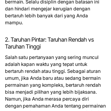
bermain. Selalu disiplin dengan batasan ini
dan hindari mengejar kerugian dengan
bertaruh lebih banyak dari yang Anda
mampu.
2. Taruhan Pintar: Taruhan Rendah vs
Taruhan Tinggi
Salah satu pertanyaan yang sering muncul
adalah kapan waktu yang tepat untuk
bertaruh rendah atau tinggi. Sebagai aturan
umum, jika Anda baru atau sedang bermain
permainan yang kompleks, bertaruh rendah
bisa menjadi pilihan yang lebih bijaksana.
Namun, jika Anda merasa percaya diri
dengan pemahaman Anda tentang permainan