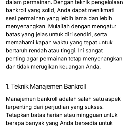
dalam permainan. Dengan teknik pengelolaan
bankroll yang solid, Anda dapat menikmati
sesi permainan yang lebih lama dan lebih
menyenangkan. Mulailah dengan mengatur
batas yang jelas untuk diri sendiri, serta
memahami kapan waktu yang tepat untuk
bertaruh rendah atau tinggi. Ini sangat
penting agar permainan tetap menyenangkan
dan tidak merugikan keuangan Anda.
1. Teknik Manajemen Bankroll
Manajemen bankroll adalah salah satu aspek
terpenting dari perjudian yang sukses.
Tetapkan batas harian atau mingguan untuk
berapa banyak yang Anda bersedia untuk