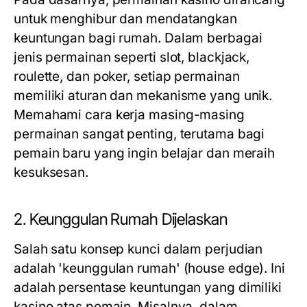
untuk menghibur dan mendatangkan
keuntungan bagi rumah. Dalam berbagai
jenis permainan seperti slot, blackjack,
roulette, dan poker, setiap permainan
memiliki aturan dan mekanisme yang unik.
Memahami cara kerja masing-masing
permainan sangat penting, terutama bagi
pemain baru yang ingin belajar dan meraih
kesuksesan.
2. Keunggulan Rumah Dijelaskan
Salah satu konsep kunci dalam perjudian
adalah 'keunggulan rumah' (house edge). Ini
adalah persentase keuntungan yang dimiliki
kasino atas pemain. Misalnya, dalam