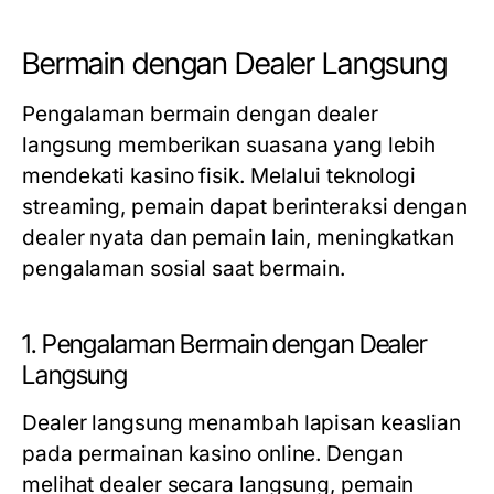
Bermain dengan Dealer Langsung
Pengalaman bermain dengan dealer
langsung memberikan suasana yang lebih
mendekati kasino fisik. Melalui teknologi
streaming, pemain dapat berinteraksi dengan
dealer nyata dan pemain lain, meningkatkan
pengalaman sosial saat bermain.
1. Pengalaman Bermain dengan Dealer
Langsung
Dealer langsung menambah lapisan keaslian
pada permainan kasino online. Dengan
melihat dealer secara langsung, pemain