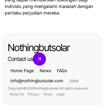
individu yang mengalami masalah dengan
perilaku perjudian mereka.
Nothingbutsolar
Contact us
Home Page
News
FAQs
info@nothingbutsolar.com
Jobs
Copyright
©
2026
Nothingbutsolar
.
All rights reserved
About Us
Privacy
Terms
Legal