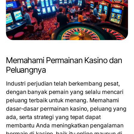
Memahami Permainan Kasino dan
Peluangnya
Industri perjudian telah berkembang pesat,
dengan banyak pemain yang selalu mencari
peluang terbaik untuk menang. Memahami
dasar-dasar permainan kasino, peluang yang
ada, serta strategi yang tepat dapat
membantu Anda meningkatkan pengalaman
bermain di kasino, baik itu online maupun di