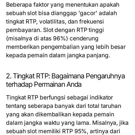
Beberapa faktor yang menentukan apakah
sebuah slot bisa dianggap 'gacor' adalah
tingkat RTP, volatilitas, dan frekuensi
pembayaran. Slot dengan RTP tinggi
(misalnya di atas 96%) cenderung
memberikan pengembalian yang lebih besar
kepada pemain dalam jangka panjang.
2. Tingkat RTP: Bagaimana Pengaruhnya
terhadap Permainan Anda
Tingkat RTP berfungsi sebagai indikator
tentang seberapa banyak dari total taruhan
yang akan dikembalikan kepada pemain
dalam jangka waktu yang lama. Misalnya, jika
sebuah slot memiliki RTP 95%, artinya dari