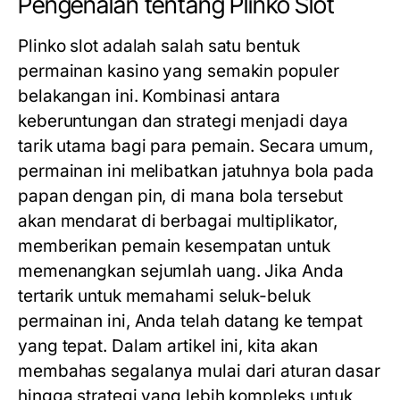
Pengenalan tentang Plinko Slot
Plinko slot adalah salah satu bentuk
permainan kasino yang semakin populer
belakangan ini. Kombinasi antara
keberuntungan dan strategi menjadi daya
tarik utama bagi para pemain. Secara umum,
permainan ini melibatkan jatuhnya bola pada
papan dengan pin, di mana bola tersebut
akan mendarat di berbagai multiplikator,
memberikan pemain kesempatan untuk
memenangkan sejumlah uang. Jika Anda
tertarik untuk memahami seluk-beluk
permainan ini, Anda telah datang ke tempat
yang tepat. Dalam artikel ini, kita akan
membahas segalanya mulai dari aturan dasar
hingga strategi yang lebih kompleks untuk