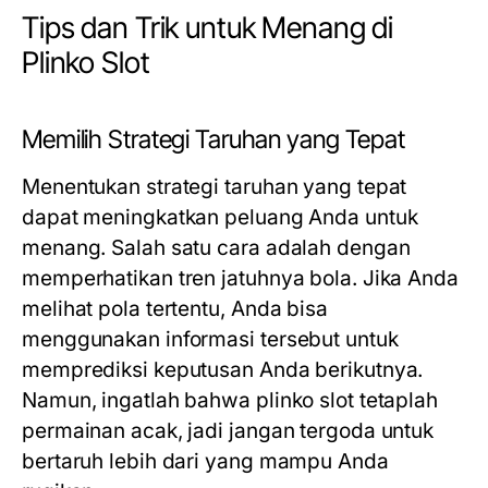
Tips dan Trik untuk Menang di
Plinko Slot
Memilih Strategi Taruhan yang Tepat
Menentukan strategi taruhan yang tepat
dapat meningkatkan peluang Anda untuk
menang. Salah satu cara adalah dengan
memperhatikan tren jatuhnya bola. Jika Anda
melihat pola tertentu, Anda bisa
menggunakan informasi tersebut untuk
memprediksi keputusan Anda berikutnya.
Namun, ingatlah bahwa plinko slot tetaplah
permainan acak, jadi jangan tergoda untuk
bertaruh lebih dari yang mampu Anda