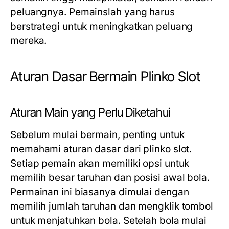
peluangnya. Pemainslah yang harus
berstrategi untuk meningkatkan peluang
mereka.
Aturan Dasar Bermain Plinko Slot
Aturan Main yang Perlu Diketahui
Sebelum mulai bermain, penting untuk
memahami aturan dasar dari plinko slot.
Setiap pemain akan memiliki opsi untuk
memilih besar taruhan dan posisi awal bola.
Permainan ini biasanya dimulai dengan
memilih jumlah taruhan dan mengklik tombol
untuk menjatuhkan bola. Setelah bola mulai