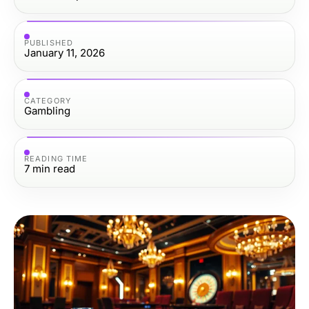
PUBLISHED
January 11, 2026
CATEGORY
Gambling
READING TIME
7
min read