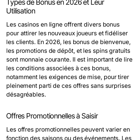
Types de Bonus en 2026 et Leur
Utilisation
Les casinos en ligne offrent divers bonus
pour attirer les nouveaux joueurs et fidéliser
les clients. En 2026, les bonus de bienvenue,
les promotions de dépôt, et les spins gratuits
sont monnaie courante. Il est important de lire
les conditions associées à ces bonus,
notamment les exigences de mise, pour tirer
pleinement parti de ces offres sans surprises
désagréables.
Offres Promotionnelles à Saisir
Les offres promotionnelles peuvent varier en
fonction des saisons ou des événements. Les