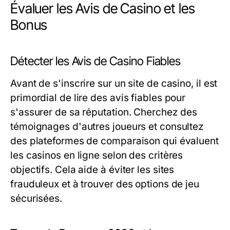
Évaluer les Avis de Casino et les
Bonus
Détecter les Avis de Casino Fiables
Avant de s'inscrire sur un site de casino, il est
primordial de lire des avis fiables pour
s'assurer de sa réputation. Cherchez des
témoignages d'autres joueurs et consultez
des plateformes de comparaison qui évaluent
les casinos en ligne selon des critères
objectifs. Cela aide à éviter les sites
frauduleux et à trouver des options de jeu
sécurisées.