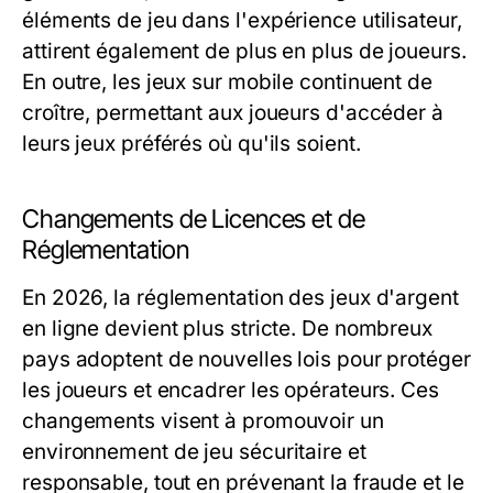
éléments de jeu dans l'expérience utilisateur,
attirent également de plus en plus de joueurs.
En outre, les jeux sur mobile continuent de
croître, permettant aux joueurs d'accéder à
leurs jeux préférés où qu'ils soient.
Changements de Licences et de
Réglementation
En 2026, la réglementation des jeux d'argent
en ligne devient plus stricte. De nombreux
pays adoptent de nouvelles lois pour protéger
les joueurs et encadrer les opérateurs. Ces
changements visent à promouvoir un
environnement de jeu sécuritaire et
responsable, tout en prévenant la fraude et le