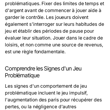
problématiques. Fixer des limites de temps et
d'argent avant de commencer à jouer aide à
garder le contrôle. Les joueurs doivent
également s'interroger sur leurs habitudes de
jeu et établir des périodes de pause pour
évaluer leur situation. Jouer dans le cadre de
loisirs, et non comme une source de revenus,
est une règle fondamentale.
Comprendre les Signes d'un Jeu
Problématique
Les signes d'un comportement de jeu
problématique incluent le jeu impulsif,
l'augmentation des paris pour récupérer des
pertes, ou la négligence d'autres