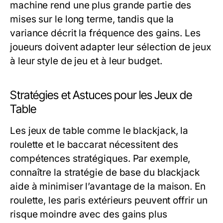
machine rend une plus grande partie des
mises sur le long terme, tandis que la
variance décrit la fréquence des gains. Les
joueurs doivent adapter leur sélection de jeux
à leur style de jeu et à leur budget.
Stratégies et Astuces pour les Jeux de
Table
Les jeux de table comme le blackjack, la
roulette et le baccarat nécessitent des
compétences stratégiques. Par exemple,
connaître la stratégie de base du blackjack
aide à minimiser l’avantage de la maison. En
roulette, les paris extérieurs peuvent offrir un
risque moindre avec des gains plus