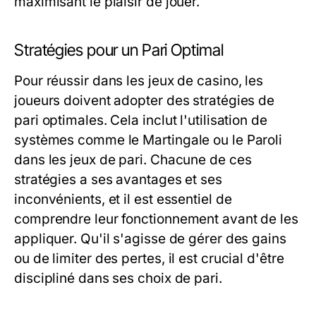
maximisant le plaisir de jouer.
Stratégies pour un Pari Optimal
Pour réussir dans les jeux de casino, les
joueurs doivent adopter des stratégies de
pari optimales. Cela inclut l'utilisation de
systèmes comme le Martingale ou le Paroli
dans les jeux de pari. Chacune de ces
stratégies a ses avantages et ses
inconvénients, et il est essentiel de
comprendre leur fonctionnement avant de les
appliquer. Qu'il s'agisse de gérer des gains
ou de limiter des pertes, il est crucial d'être
discipliné dans ses choix de pari.