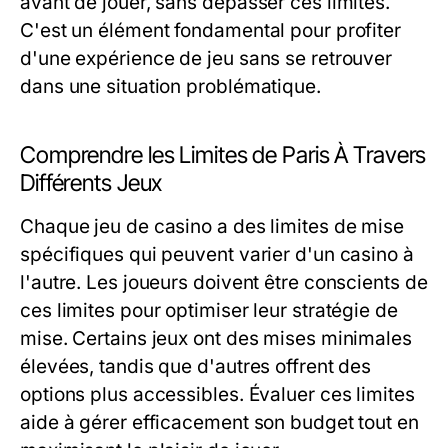
avant de jouer, sans dépasser ces limites.
C'est un élément fondamental pour profiter
d'une expérience de jeu sans se retrouver
dans une situation problématique.
Comprendre les Limites de Paris À Travers
Différents Jeux
Chaque jeu de casino a des limites de mise
spécifiques qui peuvent varier d'un casino à
l'autre. Les joueurs doivent être conscients de
ces limites pour optimiser leur stratégie de
mise. Certains jeux ont des mises minimales
élevées, tandis que d'autres offrent des
options plus accessibles. Évaluer ces limites
aide à gérer efficacement son budget tout en