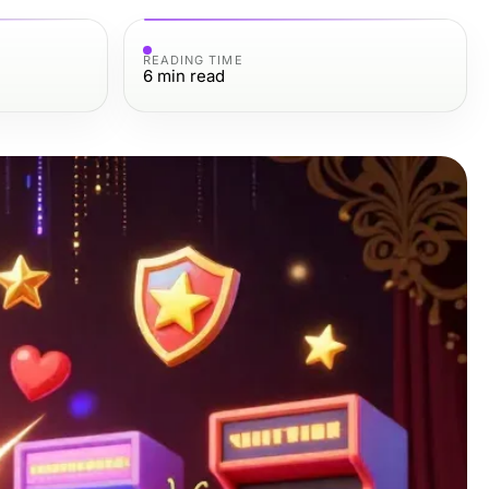
READING TIME
6
min read