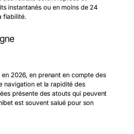
its instantanés ou en moins de 24
fiabilité.
igne
gne en 2026, en prenant en compte des
e navigation et la rapidité des
es présente des atouts qui peuvent
nibet est souvent salué pour son