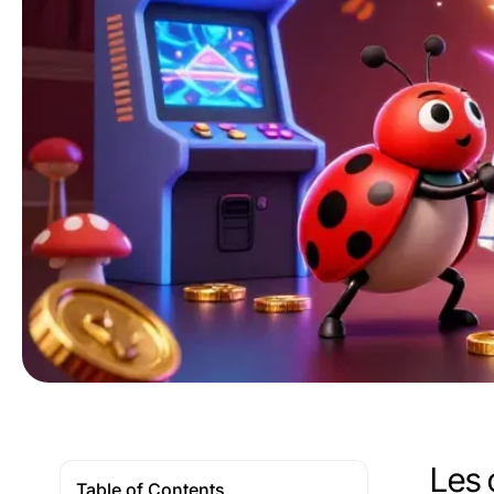
Les 
Table of Contents