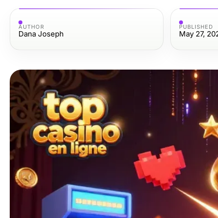
AUTHOR
PUBLISHED
Dana Joseph
May 27, 20