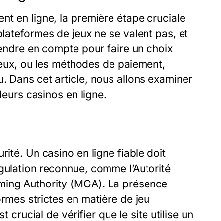
nt en ligne, la première étape cruciale
plateformes de jeux ne se valent pas, et
rendre en compte pour faire un choix
s jeux, ou les méthodes de paiement,
. Dans cet article, nous allons examiner
lleurs casinos en ligne.
rité. Un casino en ligne fiable doit
gulation reconnue, comme l’Autorité
ming Authority (MGA). La présence
ormes strictes en matière de jeu
t crucial de vérifier que le site utilise un