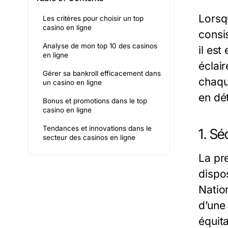
Lorsq
Les critères pour choisir un top
casino en ligne
consi
Analyse de mon top 10 des casinos
il es
en ligne
éclair
Gérer sa bankroll efficacement dans
chaqu
un casino en ligne
en dét
Bonus et promotions dans le top
casino en ligne
Tendances et innovations dans le
1. Sé
secteur des casinos en ligne
La pre
dispo
Natio
d’une
équita