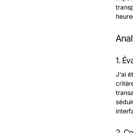
trans
heure
Anal
1. É
J'ai 
critèr
trans
sédui
interf
2. C