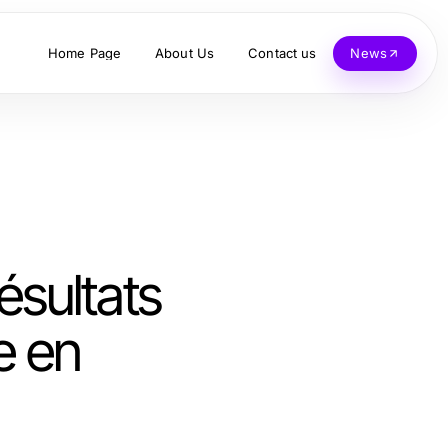
Home Page
About Us
Contact us
News
ésultats
e en