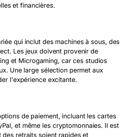
es et financières.
ariée qui inclut des machines à sous, des
rect. Les jeux doivent provenir de
ng et Microgaming, car ces studios
jeux. Une large sélection permet aux
der l'expérience excitante.
ptions de paiement, incluant les cartes
yPal, et même les cryptomonnaies. Il est
 des retraits soient rapides et