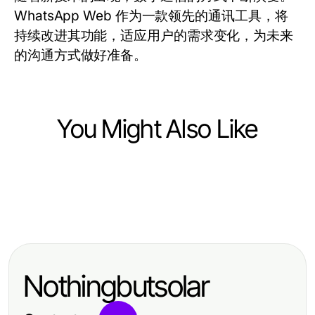
WhatsApp Web 作为一款领先的通讯工具，将
持续改进其功能，适应用户的需求变化，为未来
的沟通方式做好准备。
You Might Also Like
Computers Electronics and Technology
Computers Electronics and Technology
What's New in AI Image Detector
Computers Electronics and Technology
How to Fix Common crushon
Technology for 2026? Essential
AiCoin vs 其他交易平台：2026年的
Issues Fast: Essential Tips for
Insights for Safe Content
专业数据终端谁更胜一筹？
Developers in 2026
Moderation
Nothingbutsolar